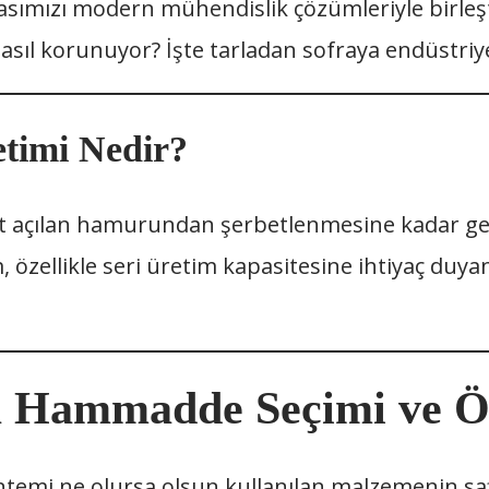
irasımızı modern mühendislik çözümleriyle birleşt
nasıl korunuyor? İşte tarladan sofraya endüstriy
etimi Nedir?
kat açılan hamurundan şerbetlenmesine kadar g
özellikle seri üretim kapasitesine ihtiyaç duyan 
a Hammadde Seçimi ve 
öntemi ne olursa olsun kullanılan malzemenin safl