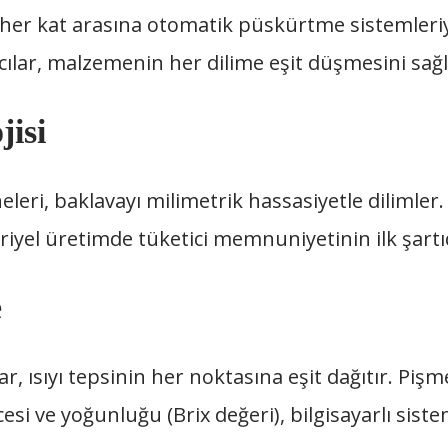
n, her kat arasına otomatik püskürtme sistemleriy
tıcılar, malzemenin her dilime eşit düşmesini sağl
jisi
ri, baklavayı milimetrik hassasiyetle dilimler. 
iyel üretimde tüketici memnuniyetinin ilk şartıd
e
lar, ısıyı tepsinin her noktasına eşit dağıtır. Pi
esi ve yoğunluğu (Brix değeri), bilgisayarlı sist