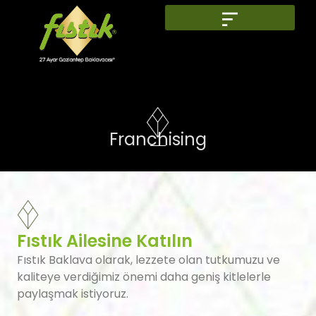
Franchising
Fıstık Ailesine Katılın
Fıstık Baklava olarak, lezzete olan tutkumuzu ve
kaliteye verdiğimiz önemi daha geniş kitlelerle
paylaşmak istiyoruz.