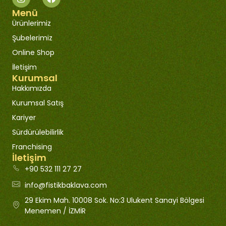
Menü
Ürünlerimiz
Şubelerimiz
Online Shop
İletişim
Kurumsal
Hakkımızda
Kurumsal Satış
Kariyer
Sürdürülebilirlik
Franchising
İletişim
+90 532 111 27 27
info@fistikbaklava.com
29 Ekim Mah. 10008 Sok. No:3 Ulukent Sanayi Bölgesi
Menemen / İZMİR