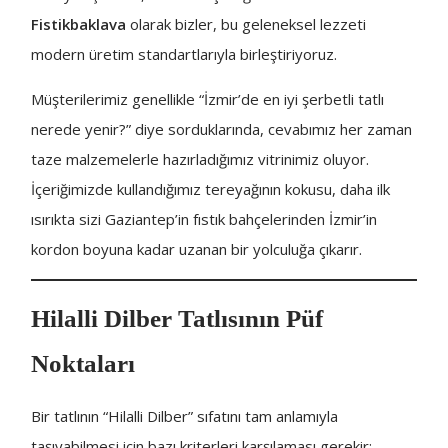
Fistikbaklava
olarak bizler, bu geleneksel lezzeti
modern üretim standartlarıyla birleştiriyoruz.
Müşterilerimiz genellikle “İzmir’de en iyi şerbetli tatlı
nerede yenir?” diye sorduklarında, cevabımız her zaman
taze malzemelerle hazırladığımız vitrinimiz oluyor.
İçeriğimizde kullandığımız tereyağının kokusu, daha ilk
ısırıkta sizi Gaziantep’in fıstık bahçelerinden İzmir’in
kordon boyuna kadar uzanan bir yolculuğa çıkarır.
Hilalli Dilber Tatlısının Püf
Noktaları
Bir tatlının “Hilalli Dilber” sıfatını tam anlamıyla
taşıyabilmesi için bazı kriterleri karşılaması gerekir: