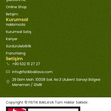
Online Shop
İletişim
Kurumsal
Hakkımızda
Kurumsal Satış
Kariyer
Sürdürülebilirlik
Franchising
İletişim
+90 532 111 27 27
info@fistikbaklava.com
29 Ekim Mah. 10008 Sok. No:3 Ulukent Sanayi Bölgesi
Menemen / İZMİR
Copyright © FISTIK BAKLAVA Tüm Haklar Saklıdır.