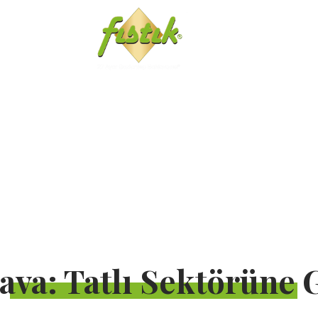
IZ
ŞUBELERIMIZ
ava: Tatlı Sektörüne G