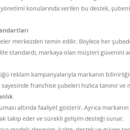
etme yönetimi konularında verilen bu destek, şube
tandartları
er merkezden temin edilir. Böylece her şubede 
lite standardı, markaya olan müşteri güvenini art
tüğü reklam kampanyalarıyla markanın bilinirliğin
 sayesinde franchise şubeleri hızlıca tanınır ve m
anlık
ruması altında faaliyet gösterir. Ayrıca markanın
ak takip eder ve sürekli gelişim desteği sunar.
lava modeli; deneyim, kalite, destek ve güven t