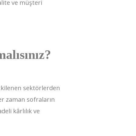
lite ve müşteri
alısınız?
tkilenen sektörlerden
her zaman sofraların
eli kârlılık ve