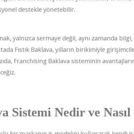
syonel destekle yönetebilir.
pmak, yalnızca sermaye değil, aynı zamanda bilgi
tada Fıstık Baklava, yılların birikimiyle girişim
azıda, Franchising Baklava sisteminin avantajlar
ceğiz.
a Sistemi Nedir ve Nasıl 
güçlü bir markanın iş modelini kullanarak kendi i