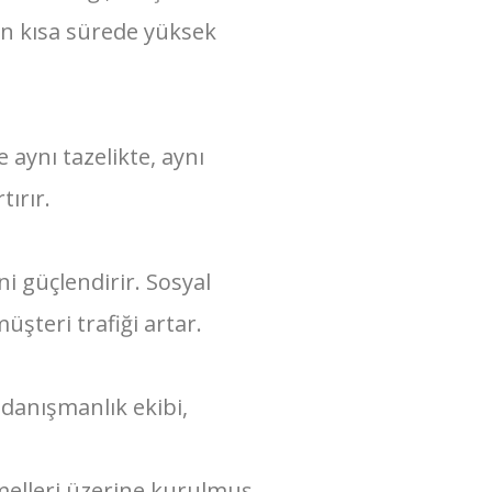
nin kısa sürede yüksek
aynı tazelikte, aynı
ırır.
i güçlendirir. Sosyal
üşteri trafiği artar.
 danışmanlık ekibi,
emelleri üzerine kurulmuş,